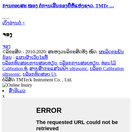
ການຕອບສະ ໜອງ ຕໍ່ການເອີ້ນຂອງຍີ່ຫໍ້ແຫ່ງຊາດ, TMTe …
......
ເບິ່ງອ່ານຕໍ່ +
ຈອງ
ຈອງ
©ລິຂະສິດ - 2010-2020: ສະຫງວນລິຂະສິດທັງ ໝົດ.
ຜະລິດຕະພັນ
ຮ້ອນ
-
ແຜນຜັງເວັບໄຊທ໌້
ບລັອກທົດສອບການສອບທຽບ
,
ບລັອກການສອບທຽບ
,
ທ່ອນໄມ້
Calibration ທໍ່
,
ສາຍສົ່ງກະແສໄຟຟ້າ ultrasonic
,
ບລັອກ Calibration
ultrasonic
,
ບລັອກທົດສອບ Ut
,
ບໍລິສັດ TMTeck Instrument Co. , Ltd.
ສົ່ງອີເມວ
x