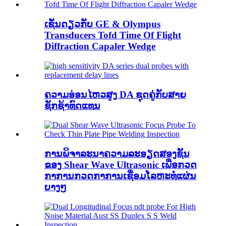
ເຊັ່ນດຽວກັບ GE & Olympus
Transducers Tofd Time Of Flight
Diffraction Capaler Wedge
ຄວາມອ່ອນໄຫວສູງ DA ຊຸດຄູ່ກັບສາຍ
ຊັກຊ້າທົດແທນ
ການພິຈາລະນາຄວາມລະອຽດສອງຊັ້ນ
ຂອງ Shear Wave Ultrasonic ເພື່ອກວດ
ກາການກວດກາການເຊື່ອມໂລຫະທໍ່ແຜ່ນ
ບາງໆ