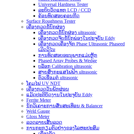
Universal Hardness Tester
ລະບົບວັດແທກ LCD / CCD
ຄ້ອນທົດສອບຄອນກີດ
Surface Roughness Tester
ເຄື່ອງກວດຂໍ້ບົກຜ່ອງ
ເຄື່ອງກວດຂໍ້ບົກຜ່ອງ ultrasonic
ເຄື່ອງກວດຈັບຂໍ້ບົກພ່ອງໃນປະຈຸບັນ Eddy
ເຄື່ອງກວດເຄື່ອງຈັກ Phase Ultrasonic Phaseed
ເມີດວິໄນ
ການທົດສອບອະນຸພາກແມ່ເຫຼັກ
Phased Array Probes & Wedge
ບລັອກ Calibration ultrasonic
ສາຍສົ່ງກະແສໄຟຟ້າ ultrasonic
ຕົວເຊື່ອມຕໍ່ ultrasonic
ໂຄມໄຟ UV NDT
ເຄື່ອງກວດວັນພັກຜ່ອນ
ແມັດປະຕິບັດງານໃນປະຈຸບັນ Eddy
Ferrite Meter
ນັກວິເຄາະການສັ່ນສະເທືອນ & Balancer
Weld Gauge
Gloss Meter
ລວດລາຍເສັ້ນລວດ
ການກະກຽມຕົວຢ່າງຂອງໂລຫະປະສົມ
ເຄື່ອງຂັດ