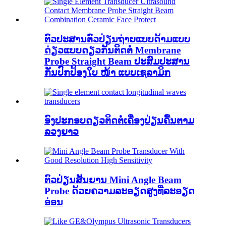
ຕົວປະສານຕົວປ່ຽນຖ່າຍແບບດ້າມແບບ
ດ່ຽວແບບດຽວກັນຕິດຕໍ່ Membrane
Probe Straight Beam ປະສົມປະສານ
ກັນປົກປ້ອງໃບ ໜ້າ ແບບເຊລາມິກ
ອົງປະກອບດຽວຕິດຕໍ່ເຄື່ອງປ່ຽນຄື້ນຕາມ
ລວງຍາວ
ຕົວປ່ຽນສັນຍານ Mini Angle Beam
Probe ດ້ວຍຄວາມລະອຽດສູງທີ່ລະອຽດ
ອ່ອນ