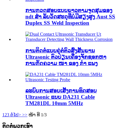
ການກວດສອບແບບຍາວຕາມຈຸດສຸມຂອງ
ndt ສຳ ລັບວັດສະດຸທີ່ບໍ່ມີສຽງສູງ Aust SS
Duplex SS Weld Inspection
ການຕິດຕໍ່ແບບຄູ່ຕໍ່ຕົວສົ່ງສັນຍານ
Ultrasonic ຕົວປ່ຽນເຄື່ອງຈັກຊອກຫາ
ການກັດຄວາມ ໜາ ຂອງ ກຳ ແພງ
ລະບົບການສອບເສັງການທົດສອບ
Ultrasonic ແບບ DA231 Cable
TM281DL 10mm 5MHz
1
2
3
ຕໍ່ໄປ>
>>
ໜ້າ ທີ 1/3
ຕິດ​ຕໍ່​ພວກ​ເຮົາ