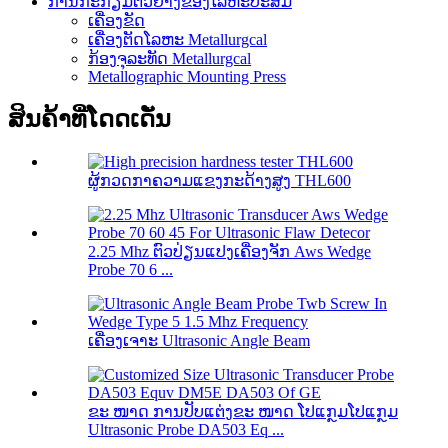
ການກະກຽມຕົວຢ່າງຂອງໂລຫະປະສົມ
ເຄື່ອງຂັດ
ເຄື່ອງຕັດໂລຫະ Metallurgcal
ກ້ອງຈຸລະທັດ Metallurgcal
Metallographic Mounting Press
ສິນຄ້າທີ່ໂດດເດັ່ນ
ຜູ້ກວດກາຄວາມແຂງກະດ້າງສູງ THL600
2.25 Mhz ຕົວປ່ຽນແປງເຄື່ອງຈັກ Aws Wedge
Probe 70 6 ...
ເຄື່ອງເຈາະ Ultrasonic Angle Beam
ຂະ ໜາດ ການປັບແຕ່ງຂະ ໜາດ ໂປແກຼມໂປແກຼມ
Ultrasonic Probe DA503 Eq ...