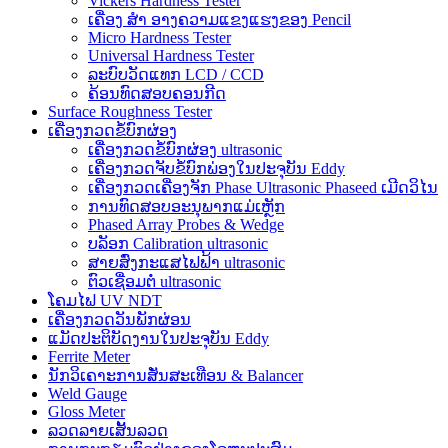
Vickers Hardness Tester
ເຄື່ອງ ສຳ ອາງຄວາມແຂງແຮງຂອງ Pencil
Micro Hardness Tester
Universal Hardness Tester
ລະບົບວັດແທກ LCD / CCD
ຄ້ອນທົດສອບຄອນກີດ
Surface Roughness Tester
ເຄື່ອງກວດຂໍ້ບົກຜ່ອງ
ເຄື່ອງກວດຂໍ້ບົກຜ່ອງ ultrasonic
ເຄື່ອງກວດຈັບຂໍ້ບົກພ່ອງໃນປະຈຸບັນ Eddy
ເຄື່ອງກວດເຄື່ອງຈັກ Phase Ultrasonic Phaseed ເມີດວິໄນ
ການທົດສອບອະນຸພາກແມ່ເຫຼັກ
Phased Array Probes & Wedge
ບລັອກ Calibration ultrasonic
ສາຍສົ່ງກະແສໄຟຟ້າ ultrasonic
ຕົວເຊື່ອມຕໍ່ ultrasonic
ໂຄມໄຟ UV NDT
ເຄື່ອງກວດວັນພັກຜ່ອນ
ແມັດປະຕິບັດງານໃນປະຈຸບັນ Eddy
Ferrite Meter
ນັກວິເຄາະການສັ່ນສະເທືອນ & Balancer
Weld Gauge
Gloss Meter
ລວດລາຍເສັ້ນລວດ