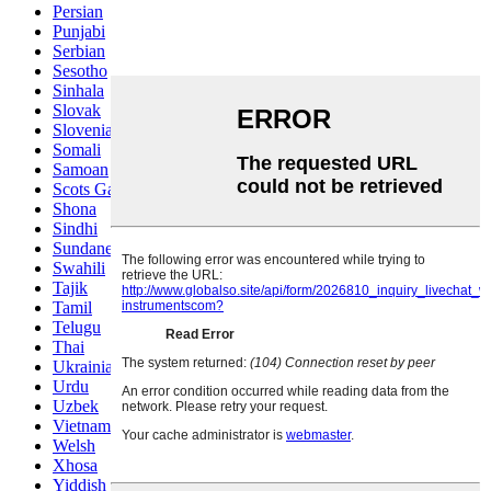
Persian
Punjabi
Serbian
Sesotho
Sinhala
Slovak
Slovenian
Somali
Samoan
Scots Gaelic
Shona
Sindhi
Sundanese
Swahili
Tajik
Tamil
Telugu
Thai
Ukrainian
Urdu
Uzbek
Vietnamese
Welsh
Xhosa
Yiddish