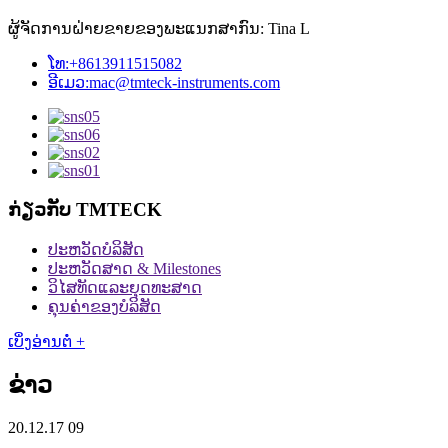
ຜູ້ຈັດການຝ່າຍຂາຍຂອງພະແນກສາກົນ: Tina L
ໂທ:
+8613911515082
ອີເມວ:
mac@tmteck-instruments.com
ກ່ຽວກັບ TMTECK
ປະ​ຫວັດ​ບໍ​ລິ​ສັດ
ປະຫວັດສາດ & Milestones
ວິໄສທັດແລະຍຸດທະສາດ
ຄຸນຄ່າຂອງບໍລິສັດ
ເບິ່ງອ່ານຕໍ່ +
ຂ່າວ
20.12.17 09